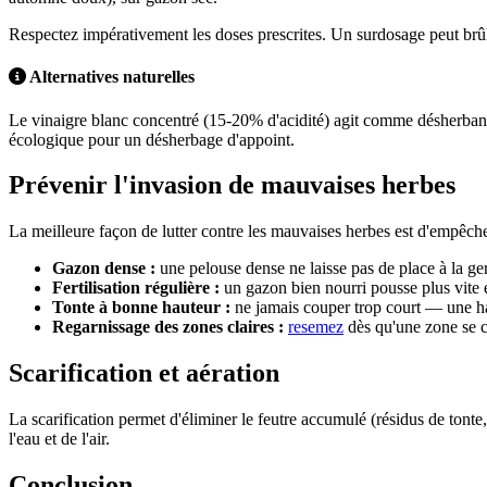
Respectez impérativement les doses prescrites. Un surdosage peut brûl
Alternatives naturelles
Le vinaigre blanc concentré (15-20% d'acidité) agit comme désherbant d
écologique pour un désherbage d'appoint.
Prévenir l'invasion de mauvaises herbes
La meilleure façon de lutter contre les mauvaises herbes est d'empêcher 
Gazon dense :
une pelouse dense ne laisse pas de place à la ge
Fertilisation régulière :
un gazon bien nourri pousse plus vite e
Tonte à bonne hauteur :
ne jamais couper trop court — une ha
Regarnissage des zones claires :
resemez
dès qu'une zone se 
Scarification et aération
La scarification permet d'éliminer le feutre accumulé (résidus de tont
l'eau et de l'air.
Conclusion