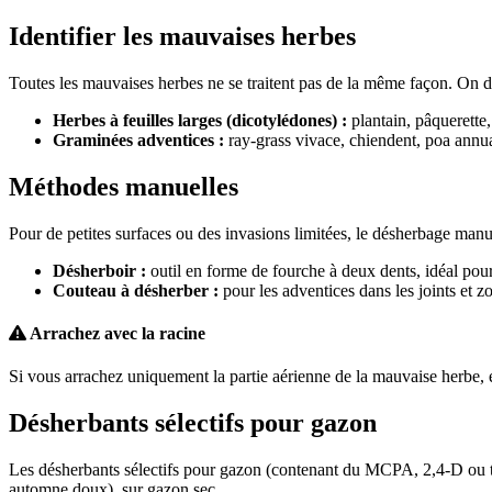
Identifier les mauvaises herbes
Toutes les mauvaises herbes ne se traitent pas de la même façon. On d
Herbes à feuilles larges (dicotylédones) :
plantain, pâquerette, 
Graminées adventices :
ray-grass vivace, chiendent, poa annua.
Méthodes manuelles
Pour de petites surfaces ou des invasions limitées, le désherbage manue
Désherboir :
outil en forme de fourche à deux dents, idéal pour 
Couteau à désherber :
pour les adventices dans les joints et zo
Arrachez avec la racine
Si vous arrachez uniquement la partie aérienne de la mauvaise herbe, ell
Désherbants sélectifs pour gazon
Les désherbants sélectifs pour gazon (contenant du MCPA, 2,4-D ou tric
automne doux), sur gazon sec.